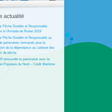
e actualité
e Pêche Durable et Responsable
e à l’Armada de Rouen 2019
e Pêche Durable et Responsable au
de partenaires normands pour la
tion de la dépendance au carbone des
es de pêche
 renouvelle le partenariat avec la
e Populaire du Nord – Crédit Maritime