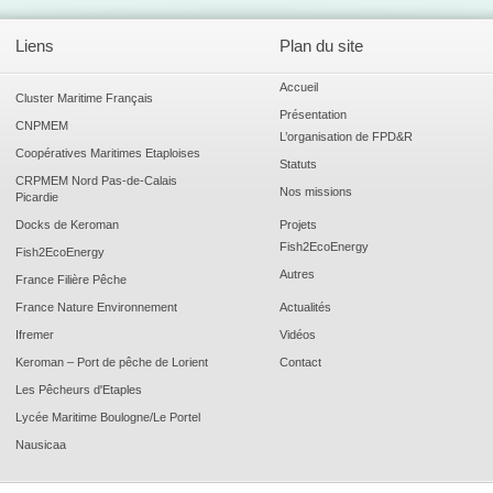
Liens
Plan du site
Accueil
Cluster Maritime Français
Présentation
CNPMEM
L’organisation de FPD&R
Coopératives Maritimes Etaploises
Statuts
CRPMEM Nord Pas-de-Calais
Nos missions
Picardie
Docks de Keroman
Projets
Fish2EcoEnergy
Fish2EcoEnergy
Autres
France Filière Pêche
France Nature Environnement
Actualités
Ifremer
Vidéos
Keroman – Port de pêche de Lorient
Contact
Les Pêcheurs d'Etaples
Lycée Maritime Boulogne/Le Portel
Nausicaa