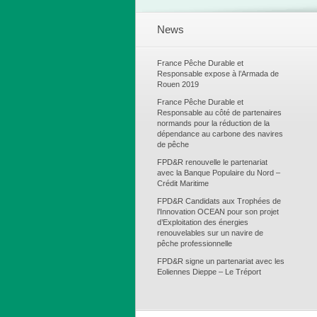
News
France Pêche Durable et
Responsable expose à l’Armada de
Rouen 2019
France Pêche Durable et
Responsable au côté de partenaires
normands pour la réduction de la
dépendance au carbone des navires
de pêche
FPD&R renouvelle le partenariat
avec la Banque Populaire du Nord –
Crédit Maritime
FPD&R Candidats aux Trophées de
l’Innovation OCEAN pour son projet
d’Exploitation des énergies
renouvelables sur un navire de
pêche professionnelle
FPD&R signe un partenariat avec les
Eoliennes Dieppe – Le Tréport