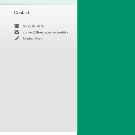
Contact
03 21 94 78 27
contact@francepechedurable.eu
Contact Form